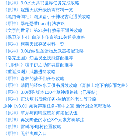
《原神》3.0水天共书世界任务完成攻略
《原神》妮露天赋升级所需材料一览
《黑猫奇闻社》溯源篇引子神秘古宅通关攻略
《原神》翠翎恐蕈boss打法攻略
《文字的世界》第21关打败拳王通关攻略
《保卫萝卜4》白萝卜传奇第11关通关攻略
《原神》柯莱天赋突破材料一览
《原神》3.0提纳里圣遗物及武器搭配攻略
《洛克王国》幻晶灵巫技能搭配推荐
《阴阳师》嘴平伊之助御魂搭配推荐
《重返深渊》武器进阶攻略
《原神》森林的孩子们任务攻略
《原神》晴雨的经纬水天供书后续攻略《膏腴土地下的唤雨之曲》
《原神》3.0须弥版本110个草神瞳路线（已完结）
《原神》正法炬书后续任务-兰纳真的老友等攻略
原神【v3.0】须弥声望任务-智中之宝·新计划全流程攻略
《原神》草系与刻晴应该如何搭配队伍
《原神》再次降低的水位3个元素方碑解法
《原神》雷树/挚电树位置攻略
《原神》无郁夷摩入口