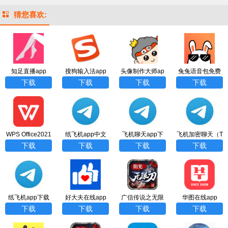
猜您喜欢:
知足直播app
搜狗输入法app
头像制作大师ap
兔兔语音包免费
（原易直播）
p
版app
下载
下载
下载
下载
WPS Office2021
纸飞机app中文
飞机聊天app下
飞机加密聊天（T
高级版APP
版下载
载
elegram）app下
下载
下载
下载
下载
载
纸飞机app下载
好大夫在线app
广信传说之无限
华图在线app
攻速app
下载
下载
下载
下载