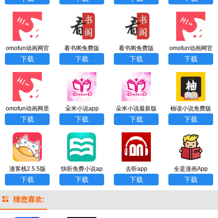
omofun动画网官
看书阁免费版
看书阁免费版
omofun动画网官
网入口
网入口
下载
下载
下载
下载
omofun动画网里
朵米小说app
朵米小说最新版
柚读小说免费版
世界
下载
下载
下载
下载
漫客栈2.5.5版
快听免费小说ap
去听app
全是漫画App
p
下载
下载
下载
下载
猜您喜欢: