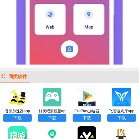
同类软件:
香蕉加速器app
好玩吧最新版ap
OurPlay加速器
飞智游戏厅app
p
（UP手游最新
下载
下载
下载
下载
版）app