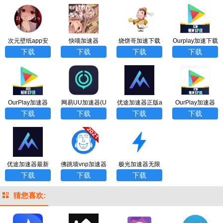
次元壁纸app安
快喵加速器
烧饼哥加速下载
Ourplay加速下载
卓版
器
器
下载
下载
下载
下载
OurPlay加速器
网易UU加速器(U
优途加速器正版a
OurPlay加速器
（谷歌游戏）ap
UBooster)国际服
pp
（云帆免费下
下载
下载
下载
下载
p
app
载）app
优途加速器最新
佛跳墙vnp加速器
极光加速器无限
版app
app
试用vip官方版ap
下载
下载
下载
p
猜您喜欢: