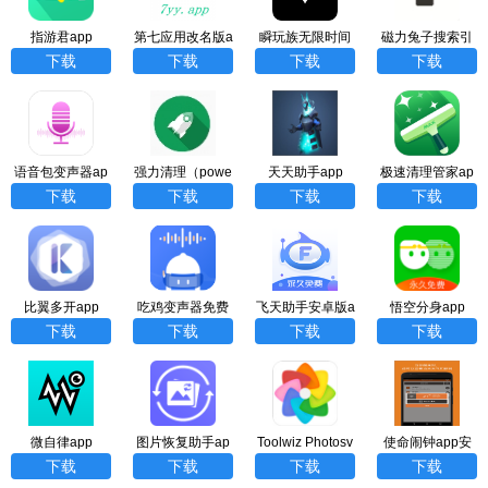
指游君app
第七应用改名版a
瞬玩族无限时间
磁力兔子搜索引
pp
试玩版app
擎app
下载
下载
下载
下载
语音包变声器ap
强力清理（powe
天天助手app
极速清理管家ap
p
rfulcleaner）app
p
下载
下载
下载
下载
比翼多开app
吃鸡变声器免费
飞天助手安卓版a
悟空分身app
版app
pp
下载
下载
下载
下载
微自律app
图片恢复助手ap
Toolwiz Photosv
使命闹钟app安
p
11.12安卓版
卓版（Alarmy）
下载
下载
下载
下载