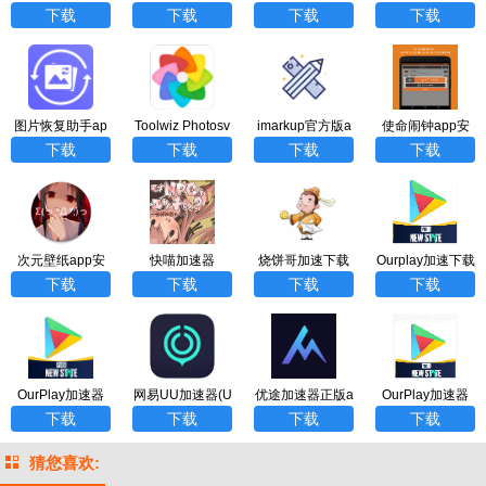
版app
pp
下载
下载
下载
下载
图片恢复助手ap
Toolwiz Photosv
imarkup官方版a
使命闹钟app安
p
11.12安卓版
pp
卓版（Alarmy）
下载
下载
下载
下载
次元壁纸app安
快喵加速器
烧饼哥加速下载
Ourplay加速下载
卓版
器
器
下载
下载
下载
下载
OurPlay加速器
网易UU加速器(U
优途加速器正版a
OurPlay加速器
（谷歌游戏）ap
UBooster)国际服
pp
（云帆免费下
下载
下载
下载
下载
p
app
载）app
猜您喜欢: