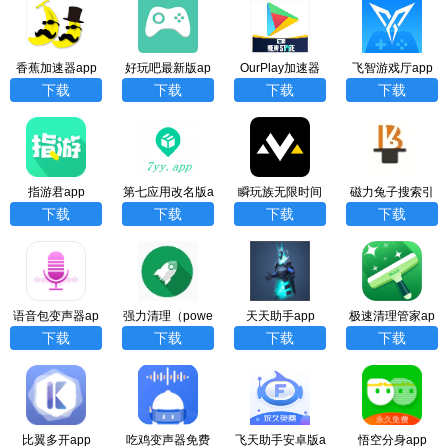
香蕉加速器app
好玩吧最新版ap
OurPlay加速器
飞智游戏厅app
p
（UP手游最新
下载
下载
下载
下载
版）app
指游君app
第七应用改名版a
瞬玩族无限时间
磁力兔子搜索引
pp
试玩版app
擎app
下载
下载
下载
下载
语音包变声器ap
强力清理（powe
天天助手app
极速清理管家ap
p
rfulcleaner）app
p
下载
下载
下载
下载
比翼多开app
吃鸡变声器免费
飞天助手安卓版a
悟空分身app